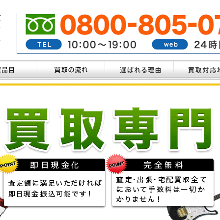
て
を
た