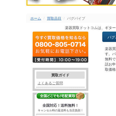
ホーム
買取品目
バグパイプ
楽器買取ドットコムは、ギター
バグ
楽器買
す。バ
無料で
話お申
取価格
買取ガイド
よくあるご質問
全国対応！送料無料！
キャンセル時の返送料も当店負担！