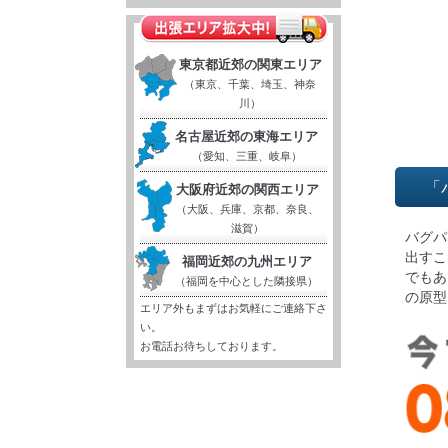
東京都近郊の関東エリア
（東京、千葉、埼玉、神奈
川）
名古屋近郊の東海エリア
（愛知、三重、岐阜）
「
大阪府近郊の関西エリア
（大阪、兵庫、京都、奈良、
滋賀）
バグパ
出すこ
福岡近郊の九州エリア
でもあ
（福岡を中心とした隣接県）
の原型
エリア外もまずはお気軽にご連絡下さ
い。
お電話お待ちしております。